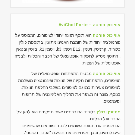
אווי כול פורטה – AviChol Forte
אווי כול פורטה
הוא תוסף תזונה ייחודי לציפורים, המבוסס על
פורמולציה ייחודית של חומצת האמינו מתיונין, בתוספת כולין
כלוריד, קרניטין, ויטמין ,B12 ויטמין k3, ויטמין k1, ביוטין ובטאין
. התוסף מסייע לתפקוד אופטימאלי של הכבד והכליות ולבנייה
אופטימלית של הנוצות.
אווי כול פורטה
מבטיח התפתחות אופטימאלית של
הציפורים, התפתחות תקינה של הנוצות ופיגמנטציה מושלמת
לציפורים צעירות כמו גם לציפורים בשלבי החלפת הנוצות.
בנוסף, מוצר זה משפר את תהליך האלימינציה של תרופות
ופיגמנטים.
מתיונין וכולין
כלוריד הם רכיבים אשר תפקידם הוא להגן על
הכבד ועל הכליות.
הם מונעים את תנועת השומנים לכבד ומוודאים שהשומנים
יגיעו לתאים, ובכך מפחיתים את תופעת "הכבד השומני".