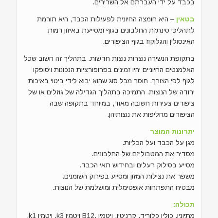
בכבד על ידי העברתם אל השרירים.
בטאין
– היא חומצה החיונית לפעילות הכבד, היא תורמת
לתהליכי סינתזת החלבונים בגוף ומסייעת באיזון רמות
האינסולין והגלוקוז בגוף הציפורים.
בתקופת הנשירה נוצרות נוצות חדשות. בתהליך זה חשוב שכל
האלמנטים החיוניים יהיו זמינים בפרופורציות הנכונות ויסופקו
לגוף לפי הצורך. חוסר מכל סוג שהוא יבוא לידי ביטוי באיכות
ירודה של הנוצות. התמיכה בתהליך הגדילה של גוזלים או של
ציפורים צעירות חשובה מאוד, במיוחד בתקופה שבה
הציפורים מחליפות את נוצותיהן.
יתרונות המוצר
מגן על הכבד ועל הכליות.
מסדיר את המטבוליזם של החלבונים.
מסייע בסילוק רעלים ובחידוש תאי הכבד.
משפר את נצילות המזון ומסייע בפירוק השומנים.
מבטיח התפתחות אופטימלית ומושלמת של הנוצות.
תכולה:
מתיונין, כולין כלוריד, קרניטין, ויטמין ,B12 ויטמין k3, ויטמין k1,