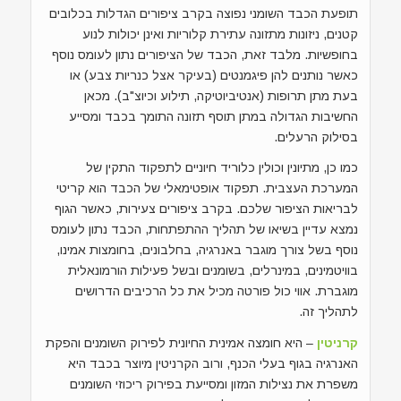
תופעת הכבד השומני נפוצה בקרב ציפורים הגדלות בכלובים
קטנים, ניזונות מתזונה עתירת קלוריות ואינן יכולות לנוע
בחופשיות. מלבד זאת, הכבד של הציפורים נתון לעומס נוסף
כאשר נותנים להן פיגמנטים (בעיקר אצל כנריות צבע) או
בעת מתן תרופות (אנטיביוטיקה, תילוע וכיוצ"ב). מכאן
החשיבות הגדולה במתן תוסף תזונה התומך בכבד ומסייע
בסילוק הרעלים.
כמו כן, מתיונין וכולין כלוריד חיוניים לתפקוד התקין של
המערכת העצבית. תפקוד אופטימאלי של הכבד הוא קריטי
לבריאות הציפור שלכם. בקרב ציפורים צעירות, כאשר הגוף
נמצא עדיין בשיאו של תהליך ההתפתחות, הכבד נתון לעומס
נוסף בשל צורך מוגבר באנרגיה, בחלבונים, בחומצות אמינו,
בוויטמינים, במינרלים, בשומנים ובשל פעילות הורמונאלית
מוגברת. אווי כול פורטה מכיל את כל הרכיבים הדרושים
לתהליך זה.
קרניטין
– היא חומצה אמינית החיונית לפירוק השומנים והפקת
האנרגיה בגוף בעלי הכנף, ורוב הקרניטין מיוצר בכבד היא
משפרת את נצילות המזון ומסייעת בפירוק ריכוזי השומנים