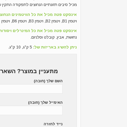
מכיל סיבים תזונתיים הנחוצים לתפקודה התקין 
אינסקט פטה מכיל את כל הוויטמינים הנחוצים
ויטמין B1, ויטמין B2, ויטמין B3, ויטמין B6, ויטמין B12, ויטמין H ביוטין, ויטמין C וחומצה פולית.
אינסקט פטה מכיל את כל המינרלים ויסודות 
נחושת, אבץ, קובלט וסלניום.
ניתן להשיג באריזות של:
5 ק"ג, 10 ק"ג.
מתעניין במוצר? השאר 
השם שלך (חובה)
האימייל שלך (חובה)
נייד לחזרה