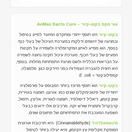
אווי מקס בקטו-קיור – AviMax Bacto Cure
בקטו-קיור
הינו תוסף ייחודי ומתקדם המיועד לסייע בטיפול
ובמניעה של זיהומים ודלקות במערכת העיכול של בעלי כנף.
בנוסף, הוא מסייע לאיזון המיקרופלורה ולשמירה על תקינות
המעיים של בעלי הכנף. מערכת עיכול תקינה נחוצה לשמירה
על הבריאות הכללית ולשם מניעת התפתחות מחלות. בנוסף,
היא חיונית להגברת העמידות בפני חיידקים כגון: סלמונלה,
קמפילובקטר ו- E .coli.
בקטו-קיור
הוא תוסף מרוכז ביותר המבוסס על פורמולציה
ייחודית של פיטוכימיקלים שונים כמו: אורגנו, חומצה בוטירית,
שמן קינמון, דיאליל דיסולפיד, חומצה לאורית, אליצין, תימול,
קרבקרול ותמצית שורש יוקה. מרכיבים אלו ידועים כבעלי
השפעה המעכבת את התפתחותם של פתוגנים שונים.
סינאמאלדהיד
(Cinnamaldehyde) -היא תרכובת אורגנית
המופקת מקליפת עץ הקינמון, והיא יעילה ביותר לטיפול