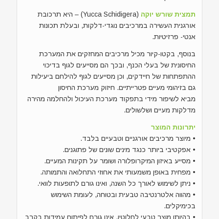
תמצית שורש יוקה
(Yucca Schidigera) – היא תרכובת
אורגנית העשירה במרכיבים נוגדי-דלקות, ובעלת תכונות
אנטי- פרזיטיות.
בנוסף, בקטו-קיור מכיל מרכיבים המחזקים את המערכת
החיסונית של בעלי הכנף, ובכך הם מסייעים לגוף בדיכוי
ההתפתחות של חיידקים, וכן מסייעים לגוף להילחם ביעילות
גם בזיהומי מעיים פטרייתיים. חיזוק מערכת החיסון
מביא לשיפור מידי בתפקוד מערכת העיכול ולהחלמה מהירה
מדלקות מעיים ושלשולים.
יתרונות המוצר
• מיוצר מרכיבים אורגניים וטבעיים בלבד.
• אפקטיבי ביותר כנגד מינים שונים של פתוגנים.
• מסייע באיזון המיקרופלורה ושומר על תקינות המעיים.
• מפחית באופן משמעותי את אחוזי התחלואה והתמותה.
• ניתן לשימוש לאורך כל השנה, ואינו גורם לתופעות לוואי.
• מהווה אלטרנטיבה טבעית ובטוחה, לעומת השימוש
בכימיקלים.
• בהיותו מוצר טבעי לחלוטין, אינו גורם לפיתוח עמידות בקרב