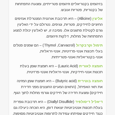
בזיהומים בקטריאליים וזיהומים פטרייתיים, ומונעת התפתחות
של בקטריות, פטריות ועובש.
אליצין
(Allicine) – היא תרכובת אורגנית המנטרלת אנזימים
החיוניים לחיידקים, פטריות, ונגיפים. נטרולם על ידי האליצין
גורם לקטילת פתוגנים אלו. מסיבה זו, יש לאליצין יכולת למנוע
התפתחות של מחלות, דלקות וזיהומים.
תימול וקרבקרול
(Thymol ,Carvacrol) – הם שמנים פנולים
בעלי תכונות אנטי-פרזיטיות, אנטי-ויראליות,
אנטי-בקטריאליות ואנטי-פטרייתיות.
חומצה לאורית
(Lauric Acid) – היא חומצת שומן בעלת
תכונות אנטי-חיידקיות, אנטי-ויראליות ואנטי-פרזיטית.
חומצה בוטירית
(Butyric acid) – היא חומצת שומן המזינה
את תאי האפיתל, (התאים המעיים החוצצים מפני חדירת
חיידקים) ומונעת חדירה של חיידקים וגורמי מחלות לתוך הגוף.
דיאליל דיסולפיד
(Diallyl Disulfide) – היא תרכובת גופרית
בעלת תכונות אנטיביוטיות יוצאות דופן, היא הוכחה כיעילה גם
כנגד חיידקים שפיתחו עמידות לתרופות אנטיביוטיות מסוימות.