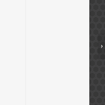
ויטמין E באבקה