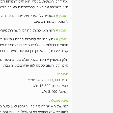
ואת דרכי הנשימה. בנוסף, הוא חיוני לצמיחה תקי
חיוני לשמירה על העור ולהתפתחות העובר בביצ
ויטמין A
להפסקה בייצור הביצים.
ויטמין A
חיוני מאין כמותו לחיזוק ולשמירת מערכת
ויטמין A
נחוץ
מוטציות כחולות או אלבינו.ציפורים רצסיביות אינן
קשור לעיניים), ובשל כך הן סובלות ממערכת ראי
קיים, ולכן חשוב לספק להן אותו במינון מוגבר.
תכולה:
ויטמין A: 28,000,000 יחב"ל
בטא קרוטן: 16,800 מ"ג
רטינול: 8,400 מ"ג
מינון מומלץ:
למי שתייה – יש להוסיף כף (5 גרם) ל- 1 ליטר מים.
למזון רך – יש להוסיף כף (5 גרם) ל- 500 גרם מזון ביצים / מזון רך.