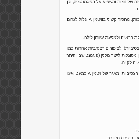
נה של נוצות ומשפיע על הפיגמנטציה, וכן
ה.
משפיע על הפריון ועל ייצור הביצים ואיכותן. מחסור קיצוני בוויטמין A עלול לגרום
 הראייה ולמניעת עיוורון לילה.
 במיוחד לכנריות לבנות (100% רצסיביות) ולציפורים רצסיביות אחרות כמו
 מסוגלות לייצר מלנין (פיגמנט שבין היתר
יה לקויה.
חלק מוויטמין A נאגר בגוף, אולם בקרב ציפורים רצסיביות, מאגר של ויטמין A כמעט ואינו