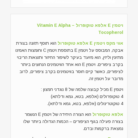
ויטמין E אלפא טוקופרול – Vitamin E Alpha
Tocopherol
אווי מקס ויטמין E אלפא טוקופרול
הוא תוסף תזונה בצורת
אבקה, המבוסס על ויטמין E בתוספת ויטמין C וחומצות האמינו
מתיונין וליזין, הוא מיועד בעיקר לשיפור החיזור ותוצאות הריבוי
בקרב ציפורים. ויטמין E הוא אחד הוויטמינים הנחוצים ביותר
לציפורים, כאשר קיים חוסר בוויטמינים בקרב ציפורים, לרוב
מדובר על ויטמין זה.
ויטמין E מכיל קבוצה שלמה של 8 נוגדני חמצון :
4 טוקופרולים (אלפא, בטא, גמא ודלתא)
4 טוקוטרינולים (אלפא, בטא, גמא ודלתא).
אלפא טוקופרול
הוא הצורה היחידה של ויטמין E הנשמר
בצורה פעילה בגוף הציפורים – הכמות הגדולה ביותר שלו
נמצאת ברקמות ובדם.