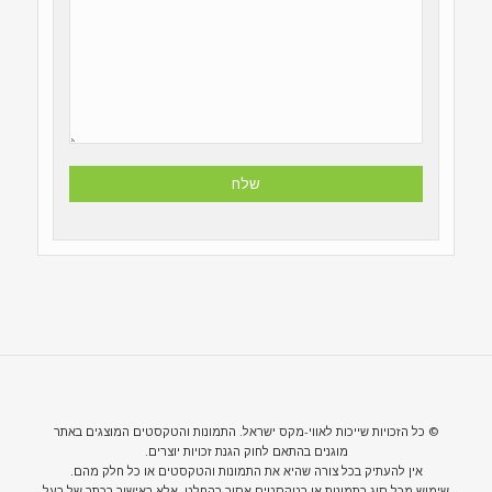
© כל הזכויות שייכות לאווי-מקס ישראל. התמונות והטקסטים המוצגים באתר
מוגנים בהתאם לחוק הגנת זכויות יוצרים.
אין להעתיק בכל צורה שהיא את התמונות והטקסטים או כל חלק מהם.
שימוש מכל סוג בתמונות או בטקסטים אסור בהחלט, אלא באישור בכתב של בעל