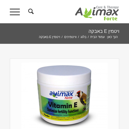
ויטמין E באבקה
הנך כאן:
עמוד הבית
/
בלוג
/
וויטמינים
/
ויטמין E באבקה