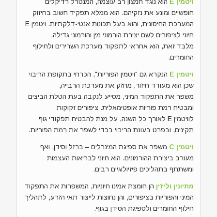
ויטמין E
הוא נוגד חמצון רב עוצמה, המנטרל רדיקלים
חופשיים ומונע את נזקיהם. הוא ממלא תפקיד חשוב בחיזוק
המערכת החיסונית, והוא בעל תכונות אנטי-דלקתיות. ויטמין E
חיוני לציפורים לשם יצירת הורמוני מין והורמוני גדילה.
מלבד זאת, הוא אחראי לתפקוד מערכת השרירים ולחילוף
החומרים.
ויטמין E
הנקרא גם "ויטמין הפוריות", הכרחי בתקופת הריבוי
שכן הוא מעודד חיזור, מחזק את מערכת הרבייה,
משפר את התפקוד המיני, מסייע לנקבה בעת הטלת הביצים
ומבטיח רמת פוריות אופטימאלית. ציפורים זקוקות
לוויטמין E לאורך כל השנה, על מנת להבטיח תפקודי גוף
תקינים, ובפרט בעונת הריבוי בכדי לשפר את רמת הפוריות.
ויטמין C
משפר את ספיגת המינרלים – ברזל וסידן, ואף
מעורב ביצירת ההורמונים. הוא חיוני לבריאות העצמות
ומשתתף בתהליכים פיזיולוגיים רבים.
מתיונין וליזין
הן חומצת אמינו חיוניות, המשפרות את התפקוד
המיני והפוריות בציפורים, והן נחוצות לייצור תאי הזרע, לתהליך
חילוף החומרים ולספיגת הסידן בגוף.