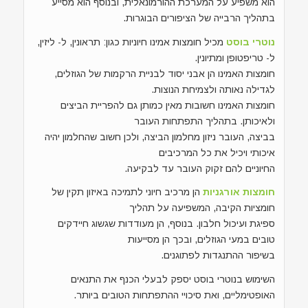
הוא משפיע על המערכת ההורמונאלית, ובנוסף הוא מסייע
בתהליך הרבייה של הציפורים הבוגרות.
נוטרי בוסט
מכיל חומצות אמינו חיוניות כגון: תראונין, ל- ליזין,
ל- טריפטופן ומתיונין.
חומצות האמינו הן אבני יסוד לבניית הרקמות של הגוזלים,
לגדילה נאותה ולצמיחת הנוצות.
חומצות האמינו חשובות מאין כמותן גם להפריית הביצים
ולאיכותן. בתהליך התפתחות העובר
בביצה, העובר ניזון מחלמון הביצה, ולכן חשוב שהחלמון יהיה
איכותי ויכיל את כל המרכיבים
החיוניים להם זקוק העובר עד לבקיעה.
חומצות אורגניות
הן מרכיב חיוני לתמיכה באיזון תקין של
חומציות הקיבה, המשפיעה על תהליך
ספיגת ועיכול חלבון. בנוסף, הן מעודדות שגשוג חיידקים
טובים במעי הגוזלים, ובכך הן מסייעות
בשיפור ההתנגדות לפתוגנים.
השימוש בנוטרי בוסט יספק לבעלי הכנף את התנאים
האופטימליים, ואת סיכויי ההתפתחות הטובים ביותר.