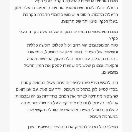
מהם הגורמים הנפוצים להרעלה בקרב בעלי כנף?
הרעלה יכולה להתרחש ממספר גורמים, לדוגמה: הרעלת מזון,
הרעלת מתכות, ריסוס או שימוש בחומרי הדברה בקרבת
בעלי הכנף, ומינון יתר של תרופות.
מהם הסימפטומים הנפוצים במקרה של הרעלה בקרב בעלי
כנף?
טווח הסימפטומים הוא רחב ויכול לכלול: חולשה כללית
ותשישות של הציפור, חוסר איזון ושיווי משקל, הימצאות
בתחתית הכלוב עם חוסר יכולת לעוף, הפרשות מהפה
והקאות, וכמו כן שלשולים שנועדו לסלק את המזון הרעיל
מהמעיים.
ניתן להגיש מידיי פעם לציפורים פחם פעיל בכמויות קטנות,
בכדי לסייע להן בתהליכי העיכול. יחד עם זאת, עם אנו רואים
שהציפור מתחילה לצרוך את הפחם בתדירות גבוהה ובכמויות
גדולות, זה יכול לתת לנו אינדיקציה על כך שהציפור מנסה
להילחם בטפילי מעיים, או שהציפור סובלת מקושי אחר
במערכת העיכול.
מומלץ לכל מגדל להחזיק את התכשיר בהישג יד, שכן