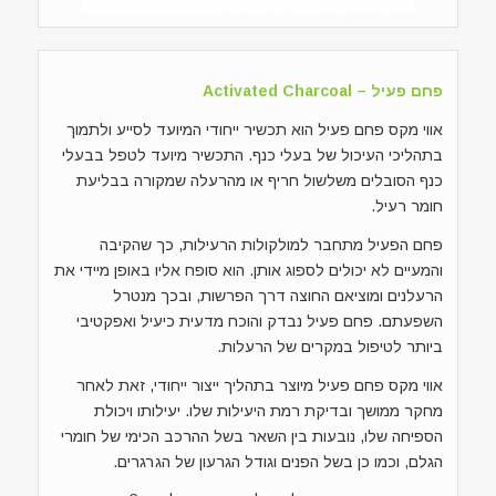
פחם פעיל – Activated Charcoal
אווי מקס פחם פעיל הוא תכשיר ייחודי המיועד לסייע ולתמוך
בתהליכי העיכול של בעלי כנף. התכשיר מיועד לטפל בבעלי
כנף הסובלים משלשול חריף או מהרעלה שמקורה בבליעת
חומר רעיל.
פחם הפעיל מתחבר למולקולות הרעילות, כך שהקיבה
והמעיים לא יכולים לספוג אותן. הוא סופח אליו באופן מיידי את
הרעלנים ומוציאם החוצה דרך הפרשות, ובכך מנטרל
השפעתם. פחם פעיל נבדק והוכח מדעית כיעיל ואפקטיבי
ביותר לטיפול במקרים של הרעלות.
אווי מקס פחם פעיל מיוצר בתהליך ייצור ייחודי, זאת לאחר
מחקר ממושך ובדיקת רמת היעילות שלו. יעילותו ויכולת
הספיחה שלו, נובעות בין השאר בשל ההרכב הכימי של חומרי
הגלם, וכמו כן בשל הפנים וגודל הגרעון של הגרגרים.