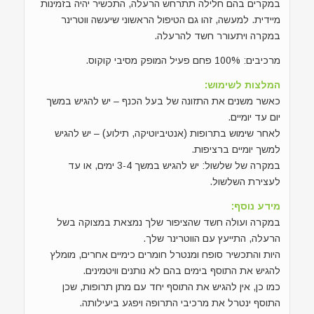
במקרים בהם חלילה תתרחש הרעלה, התכשיר יהיה בזמינות
מיידית. למעשה, זהו גם הטיפול הראשוני שיעשה ווטרינר
במקרה ויתעורר חשד להרעלה.
מרכיבים: 100% פחם פעיל המופק מסיבי קוקוס.
המלצות לשימוש:
כאשר משנים את התזונה של בעל הכנף – יש להגיש במשך
יום עד יומיים.
לאחר שימוש בתרופות (אנטיביוטיקה, תילוע) – יש להגיש
למשך יומיים ברציפות.
במקרה של שלשול: יש להגיש במשך 3-4 ימים, או עד
לעצירת השלשול.
מידע נוסף:
במקרה ועולה חשד שהציפור שלך נמצאת במצוקה בשל
הרעלה, התייעץ עם הווטרינר שלך.
היות והתכשיר סופח ומנטרל חומרים כימיים אחרים, מומלץ
להגיש את התוסף בימים בהם לא נותנים וויטמינים.
כמו כן, אין להגיש את התוסף יחד עם מתן תרופות, שכן
התוסף ינטרל את מרכיבי התרופה ויפגע ביעילותה.