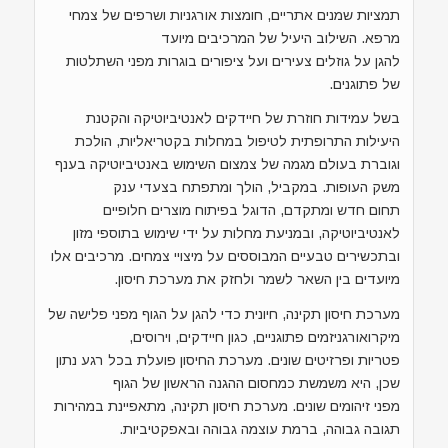
תמציות שמנים אתריים, חומצות אורגניות ושרפים של צמחי
מרפא. השילוב היעיל של המרכיבים מיועד
להגן על גוזלים צעירים ועל ציפורים בוגרות מפני השתלטות
של פתוגנים.
בשל עמידות חוזרת של חיידקים לאנטיביוטיקה והקטנת
היעילות התרופתית לטיפול במחלות בקטריאליות, הולכת
וגוברת בעולם מגמה של צמצום השימוש באנטיביוטיקה בענף
משק העופות. במקביל, הולך ומתפתח בצעדי ענק
תחום חדש ומתקדם, הדוגל בפיתוח מוצרים חלופיים
לאנטיביוטיקה, ובמניעת מחלות על ידי שימוש בתוספי מזון
ובתכשירים טבעיים המבוססים על מיצויי צמחים. מרכיבים אלו
מיועדים בין השאר לשמר ולחזק את מערכת חיסון.
מערכת חיסון תקינה, חיונית כדי להגן על הגוף מפני פלישה של
מיקרואורגניזמים פתוגניים, כגון חיידקים, וירוסים,
פטריות ופרזיטים שונים. מערכת החיסון פועלת בכל רגע נתון
שכן, היא משמשת כמחסום ההגנה הראשון של הגוף
מפני זיהומים שונים. מערכת חיסון תקינה, מתאפיינת במהירות
תגובה גבוהה, ברמת עוצמה גבוהה ובאפקטיביות.