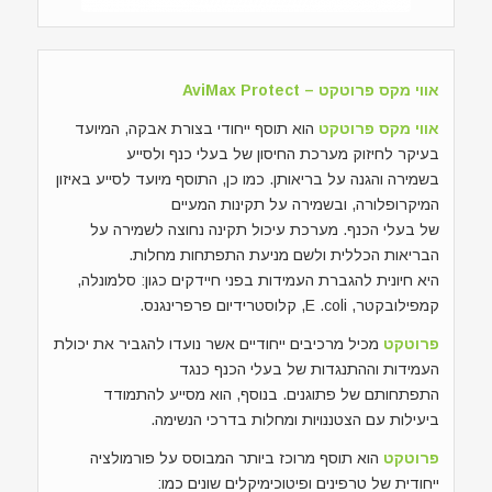
אווי מקס פרוטקט – AviMax Protect
אווי מקס פרוטקט
הוא תוסף ייחודי בצורת אבקה, המיועד
בעיקר לחיזוק מערכת החיסון של בעלי כנף ולסייע
בשמירה והגנה על בריאותן. כמו כן, התוסף מיועד לסייע באיזון
המיקרופלורה, ובשמירה על תקינות המעיים
של בעלי הכנף. מערכת עיכול תקינה נחוצה לשמירה על
הבריאות הכללית ולשם מניעת התפתחות מחלות.
היא חיונית להגברת העמידות בפני חיידקים כגון: סלמונלה,
קמפילובקטר, E .coli, קלוסטרידיום פרפרינגנס.
פרוטקט
מכיל מרכיבים ייחודיים אשר נועדו להגביר את יכולת
העמידות וההתנגדות של בעלי הכנף כנגד
התפתחותם של פתוגנים. בנוסף, הוא מסייע להתמודד
ביעילות עם הצטננויות ומחלות בדרכי הנשימה.
פרוטקט
הוא תוסף מרוכז ביותר המבוסס על פורמולציה
ייחודית של טרפינים ופיטוכימיקלים שונים כמו: