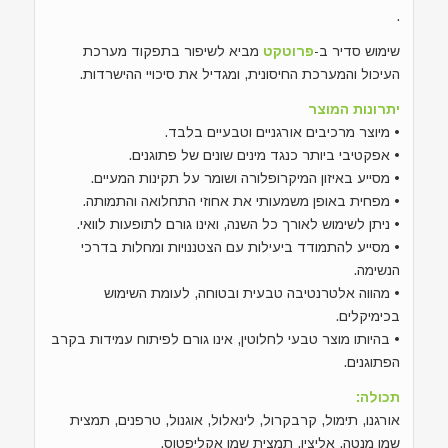
.
שימוש סדיר ב-
פרוטקט
מביא לשיפור בתפקוד מערכת
העיכול והמערכת החיסונית, ומגדיל את סיכויי ההישרדות.
יתרונות המוצר
• מיוצר מרכיבים אורגניים וטבעיים בלבד.
• אפקטיבי ביותר כנגד מינים שונים של פתוגנים.
• מסייע באיזון המיקרופלורה ושומר על תקינות המעיים.
• מפחית באופן משמעותי את אחוזי התחלואה והתמותה.
• ניתן לשימוש לאורך כל השנה, ואינו גורם לתופעות לוואי.
• מסייע להתמודד ביעילות עם הצטננויות ומחלות בדרכי
הנשימה.
• מהווה אלטרנטיבה טבעית ובטוחה, לעומת השימוש
בכימיקלים.
• בהיותו מוצר טבעי לחלוטין, אינו גורם לפיתוח עמידות בקרב
הפתוגנים.
תכולה:
אורגנו, תימול, קרבקרול, לינאלול, אוגנול, טרפנים, תמצית
שמן מנטה, אליצין, תמצית שמן אקליפטוס.