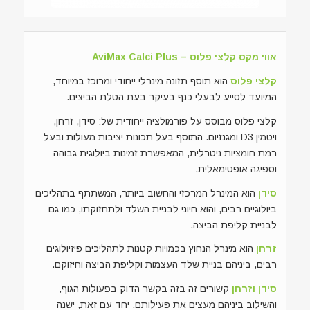
אווי מקס קלצי פלוס – AviMax Calci Plus
קלצי פלוס
הוא תוסף תזונה מינרלי ייחודי ומרוכז במיוחד,
המיועד לסייע לבעלי כנף בעיקר בעת הטלת הביצים.
קלצי פלוס מבוסס על פורמולציה ייחודית של: סידן, זרחן,
ויטמין D3 ומגנזיום. התוסף בעל תכונות יציבות מעולות ובעל
רמת חומציות ניטרלית, המאפשרת זמינות ביולוגית גבוהה
וספיגה אופטימאלית.
סידן
הוא המינרל המרכזי והחשוב ביותר, המשתתף בתהליכים
ביולוגיים רבים, והוא חיוני לבניית השלד ולתחזוקתו, כמו גם
לבניית קליפת הביצה.
זרחן
הוא מינרל הנחוץ בכמויות קטנות לתהליכים פיזיולוגים
רבים, ביניהם בניית שלד העצמות וקליפת הביצה וחיזוקם.
סידן וזרחן
קשורים זה בזה בקשר הדוק בפעולות הגוף,
והשילוב ביניהם מעצים את פעילותם. יחד עם זאת, ישנה