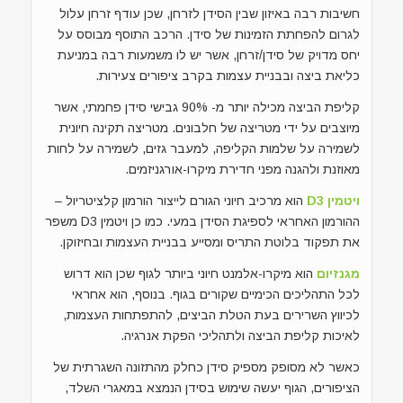
חשיבות רבה באיזון שבין הסידן לזרחן, שכן עודף זרחן עלול
לגרום להפחתת הזמינות של סידן. הרכב התוסף מבוסס על
יחס מדויק של סידן/זרחן, אשר יש לו משמעות רבה במניעת
כליאת ביצה ובבניית עצמות בקרב ציפורים צעירות.
קליפת הביצה מכילה יותר מ- 90% גבישי סידן פחמתי, אשר
מיוצבים על ידי מטריצה של חלבונים. מטריצה תקינה חיונית
לשמירה על שלמות הקליפה, למעבר גזים, לשמירה על לחות
מאוזנת ולהגנה מפני חדירת מיקרו-אורגניזמים.
ויטמין D3
הוא מרכיב חיוני הגורם לייצור הורמון קלציטריול –
ההורמון האחראי לספיגת הסידן במעי. כמו כן ויטמין D3 משפר
את תפקוד בלוטת התריס ומסייע בבניית העצמות ובחיזוקן.
מגנזיום
הוא מיקרו-אלמנט חיוני ביותר לגוף שכן הוא דרוש
לכל התהליכים הכימיים שקורים בגוף. בנוסף, הוא אחראי
לכיווץ השרירים בעת הטלת הביצים, להתפתחות העצמות,
לאיכות קליפת הביצה ולתהליכי הפקת אנרגיה.
כאשר לא מסופק מספיק סידן כחלק מהתזונה השגרתית של
הציפורים, הגוף יעשה שימוש בסידן הנמצא במאגרי השלד,