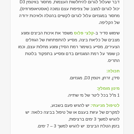
דבר שעלול לגרום להיחלשות העצמות, מחסור בוויטמין D3
יכול לגרום למצב של צפיפות עצם נמוכה (אוסטיאופורוזיס),
מחסור במגנזיום עלול לגרום לקשיים בהטלה ולאיכות ירודה
של הקליפה.
שימוש סדיר ב-
קלצי פלוס
משפר את איכות הביצים ומונע
מצבים של כליאת ביצה, מסייע להתפתחות של הגוזלים
הצעירים, מסייע בשימור רמת הסידן ומונע מחלות עצם, וכמו
כן שומר על רמת המגנזיום בדם ומסייע בתפקוד בלוטת
התריס.
תכולה:
סידן, זרחן, ויטמין D3, מגנזיום.
מינון מומלץ:
1 מ"ל בכל ליטר של מי שתייה.
לטיפול מניעתי:
יש להגיש פעם בשבוע,
למקרים של עיוות בעצם או של טיפול בביצה כלואה: יש
להגיש למשך 3 ימים ברציפות,
בזמן הטלת הביצים: יש להגיש למשך 3 – 7 ימים.