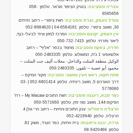
טבריה והסביבה:
בוטיק הציפור מג'אר. טלפון: 058-
6565656
מגדל העמק, נצרת והסביבה:
חוות ציפורי – רחוב הזיתים
30, מושב ציפורי. טלפון: 04-6564181 | 052-8984620
עין העמק, יקנעם והסביבה:
המרכז למזון וציוד לבעלי-כנף,
ליאור מזרחי. טלפון: 050-732-7415
חדרה, באקה והסביבה:
מחמד בכפר "אליף" – רחוב
אלשאפעי 1 ג'ת, המשולש. טלפון: 050-2483335
الوكيل منطقة المثلث والداخل- محلات أليف جت المثلث –
محمود أبو عصبة – تلفون: 050:2483335
פתח תקוה, ראש העין ומושבי הסביבה:
מקור המיקס –
דרך האורנים 5, מושב רינתיה. טלפון: 052-6801414 | 03-
5778060
כפר סבא, רעננה והסביבה:
חוות התוכים My Macaw – רח'
הפיקוס 144, מושב נווה ימין. טלפון: 050-5571660
הרצליה ורמה"ש
: ענק התוכים והחיות – רחוב הרי גולן 4
הרצליה. טלפון: 052-4219940
גדרה, יבנה ורחובות:
בית החיות, כפר הנגיד, משק 81.
טלפון: 08-9420466