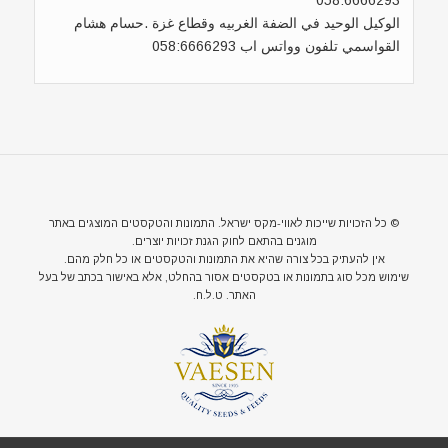
الوكيل الوحيد في الضفة الغربيه وقطاع غزة .حسام هشام
القواسمي تلفون وواتس اب 058:6666293
© כל הזכויות שייכות לאווי-מקס ישראל. התמונות והטקסטים המוצגים באתר
מוגנים בהתאם לחוק הגנת זכויות יוצרים.
אין להעתיק בכל צורה שהיא את התמונות והטקסטים או כל חלק מהם.
שימוש מכל סוג בתמונות או בטקסטים אסור בהחלט, אלא באישור בכתב של בעל
האתר. ט.ל.ח.