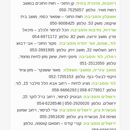
רחובות, מזכרת בתיה:
קן התוכי – חוות התוכים במושב
רמות מאיר. טלפון: 050-7525057
אשקלון והסביבה:
חוות התוכי – שמאור כספי, מושב בית
שיקמה, משק 53. טלפון: 050-9008425
שדרות, נתיבות והסביבה:
הכל לציפור ולכלב – מיכאל
פרץ. מושב זרועה, משק 82. טלפון: 054-6971172
לוד, שוהם, אור יהודה והסביבה:
מקור התוכי – אבי דבוש.
רחוב השלושה 32, מושב זיתן. טלפון: 053-3991995
רמלה, לוד והסביבה
: פינוקי חיות, שיווק מזון לחיות מחמד,
טלפון: 051-2512050
מושב עזריה, ומושבי השפלה:
מאור ששונקר – מזון וציוד
היקפי לבעלי-כנף. טלפון: 052-7255153
לוד והסביבה:
מגיע לחיות – רחוב אבא הלל סילבר 15, לוד.
טלפון: 058-6779917 | 058-6666293
ירושלים והסביבה:
הבוטיק לציפור, רחוב ברל לוקר 15,
ירושלים. טלפון: 050-2920020 | 054-6226546
מבשרת ציון, ירושלים והסביבה:
עדי לציפור, רחוב שמעון
סוויסה 54, מבשרת ציון. טלפון: 055-2951630
ירושלים והסביבה:
קנרי קודס – חוסאם קווסמה, טלפון:
058:6666293