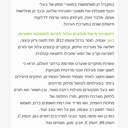
במקביל הן משתמשות במאגרי המזון של בעלי
הכנף ומנצלות את משאבי האנרגיה שלהם, ובכך הן מחלישות
אותם. מלבד זאת, פעילותן במעי גורמת לדלקות
וזיהומים שונים במערכת העיכול.
זיהום חריף של תולעים עלול לגרום לתופעות חמורות,
כגון:
אנמיה, חוסר ברזל וויטמין B12, תת תזונה ורזון קיצוני,
חולשה של מערכת החיסון, ובמקרים קיצונים עלול אף לגרם
לפציעה וקרע של המעי שיובילו לתוצאה קטלנית.
עשרות מחקרים שנערכו ופורסמו ברחבי העולם, הראו כי
לשום ישנה פעילות אנטי פרזיטית מובהקת.
השום נחשב לאחד מצמחי הטיפול העשירים, החזקים והיעילים
ביותר בפעילותם לטיפול וסילוק פרזיטים.
הוא בעל ספקטרום פעילות רחבה מאוד, ובין השאר הוא תורם
לחיזוק מערכת החיסון, מזרז החלמה של
מחלות זיהומית, הוא מוריד את רמת השומנים בדם, משמש
כנוגד חמצון רב עוצמה, מגן על תאי עצב ועוד.
כמו כן הוא מהווה מקור טבעי למרכיבים חיוניים כגון: ויטמין C,
ויטמין B6, ויטמין E, אבץ, מנגן, מגנזיום ועוד.