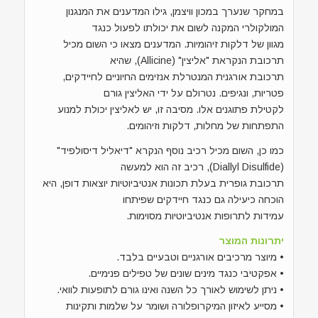
במחקר שנערך במכון וויצמן, גילו המדענים את המנגנון
המולקולרי המקנה לשום את יכולתו לפעול כנגד
מגוון של דלקות זיהומיות. המדענים מצאו כי השום מכיל
תרכובת הנקראת "אליצין" (Allicine), שהיא
תרכובת אורגנית המנטרלת אנזימים החיוניים לחיידקים,
פטריות, ונגיפים. נטרולם על ידי האליצין גורם
לקטילת פתוגנים אלו. מסיבה זו, יש לאליצין יכולת למנוע
התפתחות של מחלות, דלקות וזיהומים.
כמו כן, השום מכיל רכיב נוסף הנקרא "דיאליל דיסולפיד"
(Diallyl Disulfide), רכיב זה הוא למעשה
תרכובת גופרית בעלת תכונות אנטיביוטיות יוצאות דופן, היא
הוכחה כיעילה גם כנגד חיידקים שפיתחו
עמידות לתרופות אנטיביוטיות מסוימות.
יתרונות המוצר
• מיוצר מרכיבים אורגניים וטבעיים בלבד.
• אפקטיבי כנגד מינים שונים של טפילים פנימיים.
• ניתן לשימוש לאורך כל השנה ואינו גורם לתופעות לוואי.
• מסייע לאיזון המיקרופלורה ושומר על שלמות ותקינות