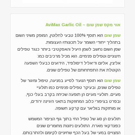
אווי מקס שמן שום – AviMax Garlic Oil
שמן שום
הוא תוסף 100% טבעי לחלוטין, המופק משיני השום
בתהליך ייחודי השומר על תכונותיו העצומות.
שמן השום נחשב לשמן היעיל והאפקטיבי ביותר כנגד טפילים
חיצוניים וטפילים פנימיים. הוא מכיל מרכיבים כמו:
אליצין, אליום ודיאליל דיסולפיד, הידועים כבעלי השפעה
הקוטלת את התפתחותם של טפילים שונים.
שמן שום
הוא תוסף הנועד לסייע במניעה, טיפול ומיגור של
טפילים שונים, ובעיקר טפילים פנימיים כמו תולעיי
מעיים. תולעיי מעיים הן תופעה שכיחה בקרב בעלי כנף,
ובפרט בציפורי כלוב המחוזקות בתאני היגיינה ירודים,
או מוחזקות בווליאר עם קרקע חשופה.
תולעים הן סוג של טפיל החי בתוך גוף הציפור המשמש
כפונדקאי מארח. התולעים ניזונות מחומרים שונים
המצויים במעי של בעל הכף שחיוניים לקיומם ולהתרבותם.