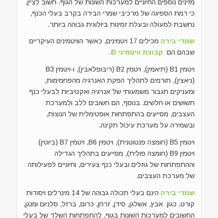
מזינים נוספים החיוניים למערכות השונות של הגוף. חשוב לציין,
כי רמת הספיגה של מרכיבי שמרי הבירה בקרב בעלי הכנף,
נחשבת למעולה ובעלת זמינות ביולוגית גבוהה ביותר.
שמרי בירה
מכילים 17 ויטמינים, כאשר הוויטמינים העיקריים
שבהם הם:
קבוצת וויטמיני B
.
ויטמין B1 (תיאמין), ויטמין B2 (ריבופלאבין), ו-ויטמין B3
(ניאצין), תורמים לתהליך הפקת האנרגיה מהפחמימות,
ומעניקים תגבור משמעותי של אנרגיה ואקטיביות לבעלי כנף
תשושים או חלשים. בנוסף, הם חשובים ללב ולמערכת
העצבים, מסייעים בהתפתחות אופטימלית של הנוצות,
ובשמירה על מערכת עיכול תקינה.
ויטמין B5 (חומצה פנטוטנית), ויטמין B6, ויטמין B7 (ביוטין)
ויטמין B9 (חומצה פולית), מסייעים בתהליך הגדילה
וההתפתחות של גוזלים ובעלי כנף צעירים, וחיוניים לפעילותה
של מערכת העצבים.
שמרי בירה
הינם בעלי תכולה גבוהה של 14 מינרלים ויסודות
קורט, כגון: אבץ, אשלגן, סידן, זרחן, כרום, ברזל, סלניום ומנגן,
החשובים למערכות השונות בגוף, להתפתחות השלד של בעלי