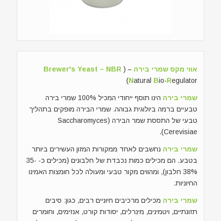
אווי מקס שמרי בירה
– (
Brewer's Yeast – NBR
(
N
atural
B
io-
R
egulator
שמרי בירה
הינו תוסף ייחודי המכיל 100% שמרי בירה
טבעיים ברמה ביולוגית גבוהה. שמרי הבירה מופקים בתהליך
טבעי של התססת שמר הבירה (Saccharomyces
Cerevisiae).
שמרי בירה
נחשבים לאחד ממקורות המזון העשירים ביותר
בטבע. הם מכילים כמות נכבדת של חלבונים (מכילים כ- 35-
38% חלבון), ומהווים מקור טבעי ומעולה לכל חומצות האמינו
החיוניות.
שמרי בירה
מכילים מרכיבים חיוניים רבים, כגון: סיבים
תזונתיים, ויטמינים, מינרלים, יסודות קורט, אנזימים, וחומרים