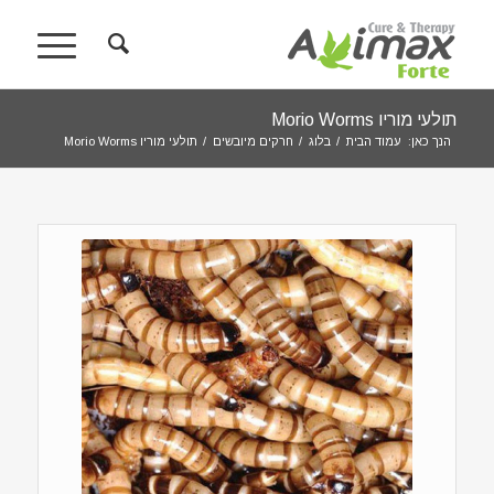
תולעי מוריו Morio Worms
הנך כאן:
עמוד הבית
/
בלוג
/
חרקים מיובשים
/
תולעי מוריו Morio Worms