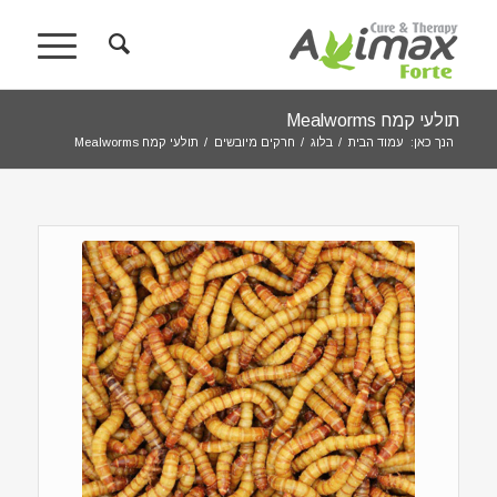
תולעי קמח Mealworms
הנך כאן:
עמוד הבית
/
בלוג
/
חרקים מיובשים
/
תולעי קמח Mealworms